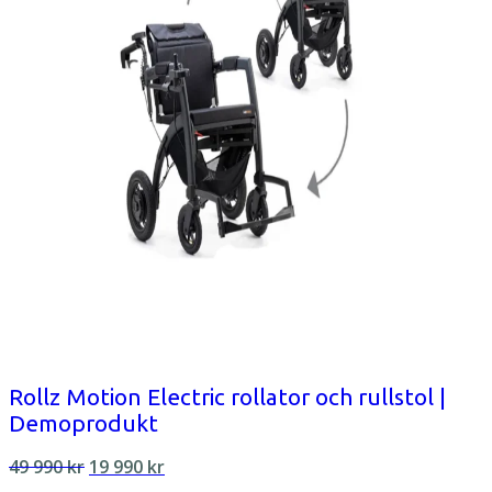
Rollz Motion Electric rollator och rullstol |
Demoprodukt
Det
Det
49 990
kr
19 990
kr
ursprungliga
nuvarande