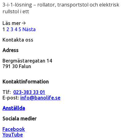
3-i-1-lösning – rollator, transportstol och elektrisk
priset
priset
rullstol i ett
var:
är:
49
19
Läs mer
990 kr.
990 kr.
Sidnumrering
1
2
3
4
5
Nästa
för
Kontakta oss
inlägg
Adress
Bergmästaregatan 14
791 30 Falun
Kontaktinformation
Tlf:
023-383 33 01
E-post:
info@banolife.se
Anställda
Sociala medier
Facebook
YouTube