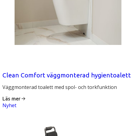
Clean Comfort väggmonterad hygientoalett
Väggmonterad toalett med spol- och torkfunktion
Läs mer
Nyhet