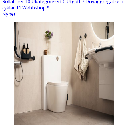
Rollatorer
10
Ukategorisert
0
Utgått
7
Drivaggregat och
kategori
cyklar
11
Webbshop
9
filter
Nyhet