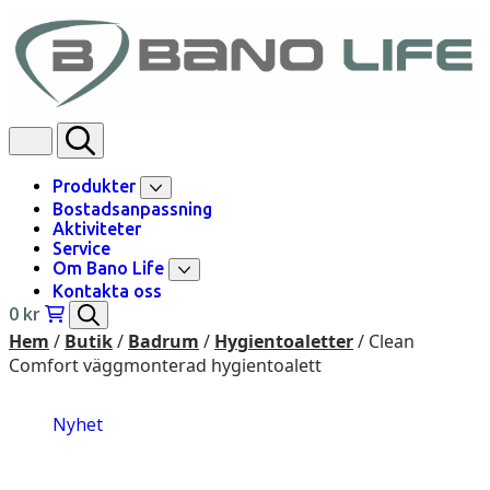
Skip to content
Produkter
Bostadsanpassning
Aktiviteter
Service
Om Bano Life
Kontakta oss
0
kr
Hem
/
Butik
/
Badrum
/
Hygientoaletter
/ Clean
Comfort väggmonterad hygientoalett
Nyhet