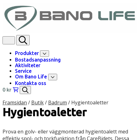
Skip to content
Produkter
Bostadsanpassning
Aktiviteter
Service
Om Bano Life
Kontakta oss
0
kr
Framsidan
/
Butik
/
Badrum
/
Hygientoaletter
Hygientoaletter
Prova en golv- eller väggmonterad hygientoalett med
effektiv spol- och torkfunktion från CareBidets. Dessa