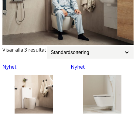
Artikler
Visar alla 3 resultat
kategori
filter
Nyhet
Nyhet