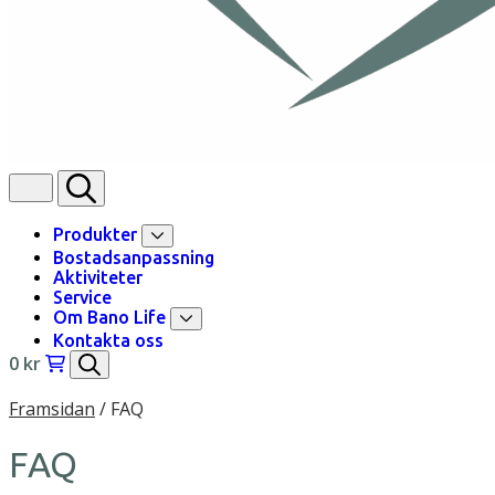
Produkter
Bostadsanpassning
Aktiviteter
Service
Om Bano Life
Kontakta oss
0
kr
Framsidan
/
FAQ
FAQ