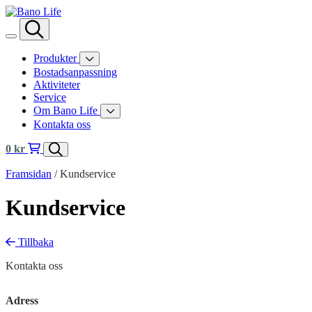
Skip to content
Produkter
Bostadsanpassning
Aktiviteter
Service
Om Bano Life
Kontakta oss
0
kr
Framsidan
/
Kundservice
Kundservice
Artikler
Tillbaka
kategori
Kontakta oss
filter
Adress