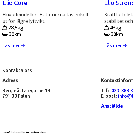
Elio Core
Elio Stron
Huvudmodellen. Batterierna tas enkelt
Kraftfull ele
ut för lägre lyftvikt.
stabilitet oc
28,5kg
43kg
30km
30km
Läs mer
Läs mer
Kontakta oss
Adress
Kontaktinfor
Bergmästaregatan 14
Tlf:
023-383 3
791 30 Falun
E-post:
info@b
Anställda
Anmäl dig till vårt nyhetsbrev