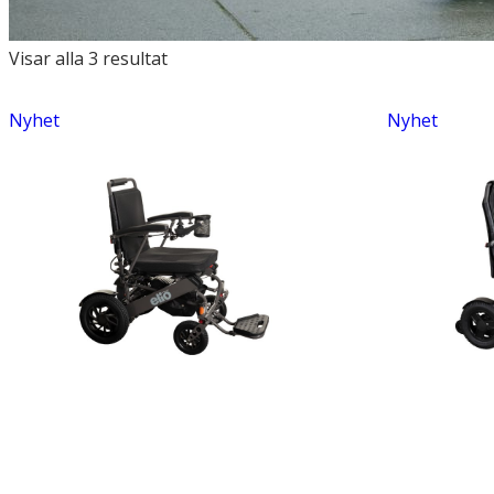
Artikler
Visar alla 3 resultat
kategori
filter
Nyhet
Nyhet