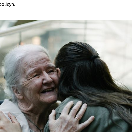
policyn.
et.