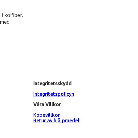
 i kolfiber.
 med.
Integritetsskydd
Integritetspolicyn
Våra Villkor
Köpevillkor
Retur av hjälpmedel