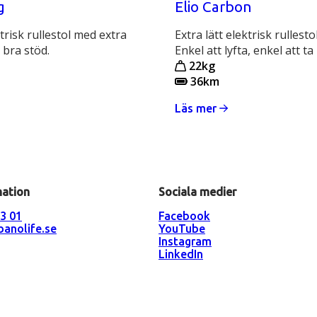
g
Elio Carbon
ktrisk rullestol med extra
Extra lätt elektrisk rullestol
h bra stöd.
Enkel att lyfta, enkel att ta
22kg
36km
Läs mer
mation
Sociala medier
3 01
Facebook
anolife.se
YouTube
Instagram
LinkedIn