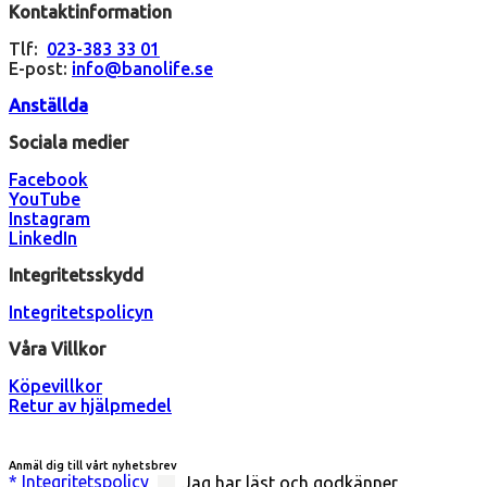
Kontaktinformation
Tlf:
023-383 33 01
E-post:
info@banolife.se
Anställda
Sociala medier
Facebook
YouTube
Instagram
LinkedIn
Integritetsskydd
Integritetspolicyn
Våra Villkor
Köpevillkor
Retur av hjälpmedel
Anmäl dig till vårt nyhetsbrev
* Integritetspolicy
Jag har läst och godkänner