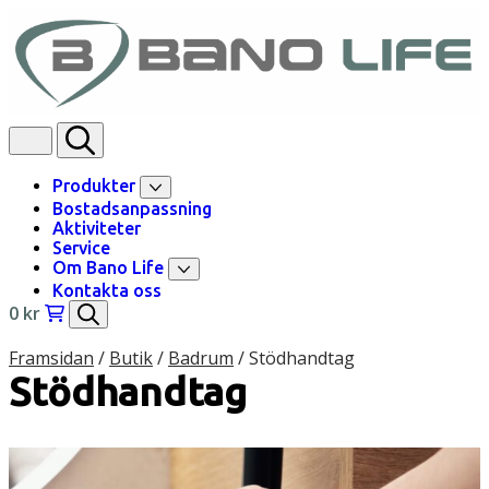
Skip to content
Produkter
Bostadsanpassning
Aktiviteter
Service
Om Bano Life
Kontakta oss
0
kr
Framsidan
/
Butik
/
Badrum
/
Stödhandtag
Stödhandtag